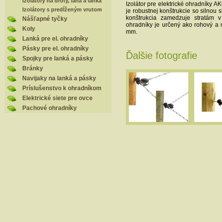
Izolátory na drôty, laná a lanká
Izolátor pre elektrické ohradníky A
Izolátory s predĺženým vrutom
je robustnej konštrukcie so silnou s
konštrukcia zamedzuje stratám v
Nášľapné tyčky
ohradníky je určený ako rohový a 
Koly
mm.
Lanká pre el. ohradníky
Pásky pre el. ohradníky
Ďalšie fotografie
Spojky pre lanká a pásky
Bránky
Navijaky na lanká a pásky
Príslušenstvo k ohradníkom
Elektrické siete pre ovce
Pachové ohradníky