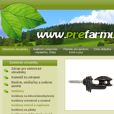
Elektrické ohradníky
Stajňové vybavenie,
Potreby pre jazdcov,
Chov dobytka
napájačky, žľaby
kone a psy
Elektrické ohradníky:
Zdroje pre elektrické
ohradníky
Kabeláž ku zdrojom
Batérie, skúšačky a solárne
panely
Izolátory
Izolátory na klince/skrutky/vruty
Izolátory vchodové a ostatné
Izolátory rohové a napínacie
Izolátory na pásky