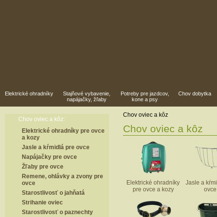
Elektrické ohradníky
Stajňové vybavenie,
Potreby pre jazdcov,
Chov dobytka
napájačky, žľaby
kone a psy
Chov oviec a kôz
Chov oviec a kôz:
Chov oviec a kôz
Elektrické ohradníky pre ovce
a kozy
Jasle a kŕmidlá pre ovce
Napájačky pre ovce
Žľaby pre ovce
Remene, ohlávky a zvony pre
Elektrické ohradníky
Jasle a kŕmi
ovce
pre ovce a kozy
ovce
Starostlivosť o jahňatá
Strihanie oviec
Starostlivosť o paznechty