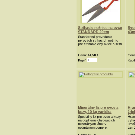
Strihacie nožnice na ovce
Svor
STANDARD 29cm
43m
ks
Štandardné prevedenie
perových strihacích nožníc
pre strihanie vlny oviec a srsti.
Cena:
14,50 €
Cen
Kúpiť
Kúpi
Minerálny liz pre ovce a
Hra
kozy, 10 kg vanička
žrie
žľa
Špeciálny liz pre ovce a kozy
Hran
na doplnenie chýbajúcich
vyha
minerálnych látok v
umož
optimálnom pomere.
Len 