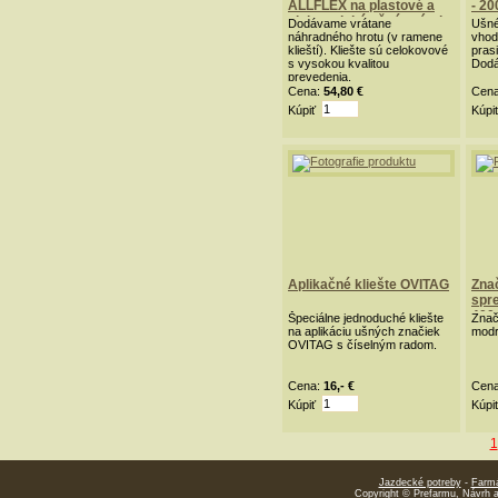
ALLFLEX na plastové a
- 20
elektronické ušné známky
Dodávame vrátane
Ušné
náhradného hrotu (v ramene
vhod
klieští). Kliešte sú celokovové
prasi
s vysokou kvalitou
Dodá
prevedenia.
Cena:
54,80 €
Cen
Kúpiť
Kúpi
Aplikačné kliešte OVITAG
Zna
spre
400
Špeciálne jednoduché kliešte
Znač
na aplikáciu ušných značiek
modr
OVITAG s číselným radom.
Cena:
16,- €
Cen
Kúpiť
Kúpi
1
Jazdecké potreby
-
Farmá
Copyright © Prefarmu, Návrh 