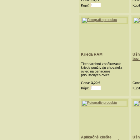
Cena:
18,- €
Cen
Kúpiť
Kúpi
Krieda RAM
Ušn
bez 
Tieto farebné značkovacie
kriedy používajú chovatelia
oviec na označenie
pripustených oviec.
Cena:
3,20 €
Cen
Kúpiť
Kúpi
Aplikačné kliešte
Ušn