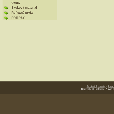
Ozuby
Skokový materiál
Reflexné prvky
PRE PSY
Jazdecké potreby
-
Farmá
Copyright © Prefarmu, Návrh 