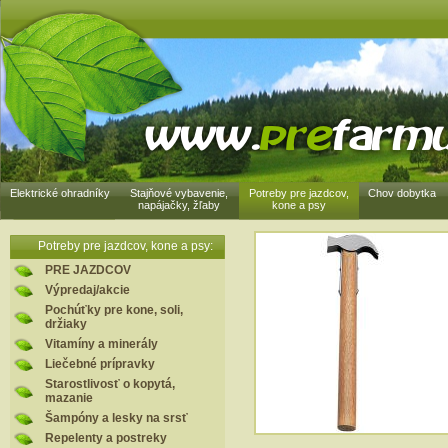
Elektrické ohradníky
Stajňové vybavenie,
Potreby pre jazdcov,
Chov dobytka
napájačky, žľaby
kone a psy
Potreby pre jazdcov, kone a psy:
PRE JAZDCOV
Výpredaj/akcie
Pochúťky pre kone, soli,
držiaky
Vitamíny a minerály
Liečebné prípravky
Starostlivosť o kopytá,
mazanie
Šampóny a lesky na srsť
Repelenty a postreky