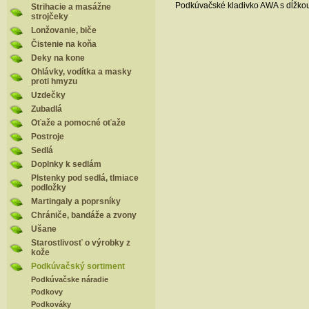
Podkúvačské kladivko AWA s dĺžko
Strihacie a masážne
strojčeky
Lonžovanie, biče
Čistenie na koňa
Deky na kone
Ohlávky, vodítka a masky
proti hmyzu
Uzdečky
Zubadlá
Oťaže a pomocné oťaže
Postroje
Sedlá
Doplnky k sedlám
Plstenky pod sedlá, tlmiace
podložky
Martingaly a poprsníky
Chrániče, bandáže a zvony
Ušane
Starostlivosť o výrobky z
kože
Podkúvačský sortiment
Podkúvačske náradie
Podkovy
Podkováky