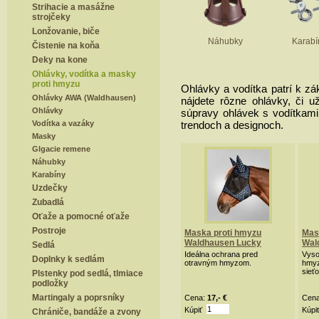
Strihacie a masážne
strojčeky
Lonžovanie, biče
Náhubky
Karabí
Čistenie na koňa
Deky na kone
Ohlávky, vodítka a masky
proti hmyzu
Ohlávky a vodítka patrí k z
Ohlávky AWA (Waldhausen)
nájdete rôzne ohlávky, či u
Ohlávky
súpravy ohlávek s vodítkam
Vodítka a vazáky
trendoch a designoch.
Masky
Glgacie remene
Náhubky
Karabíny
Uzdečky
Zubadlá
Oťaže a pomocné oťaže
Postroje
Maska proti hmyzu
Mas
Waldhausen Lucky
Wal
Sedlá
Ideálna ochrana pred
Vyso
Doplnky k sedlám
otravným hmyzom.
hmyz
sieťo
Plstenky pod sedlá, tlmiace
podložky
Martingaly a poprsníky
Cena:
17,- €
Cen
Kúpiť
Kúpi
Chrániče, bandáže a zvony