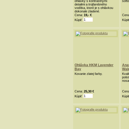
ohlávky s kontrastnými
soft
detailmi a trojfarebného
vodítka, ktoré je s ohlávkou
dokonale zladené.
Cena:
19,- €
Cen
Kúpiť
Kúpi
Ohlávka HKM Lavender
Ana
Bay
Wal
Kovanie zlatej farby.
Kval
pols
nosa 
Cena:
25,30 €
Cen
Kúpiť
Kúpi