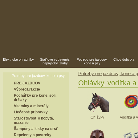
Elektrické ohradníky
Stajňové vybavenie,
Potreby pre jazdcov,
Chov dobytka
napájačky, žľaby
kone a psy
Potreby pre jazdcov, kone a 
Potreby pre jazdcov, kone a psy:
Ohlávky, vodítka 
PRE JAZDCOV
Výpredaj/akcie
Pochúťky pre kone, soli,
držiaky
Vitamíny a minerály
Liečebné prípravky
Ohlávky
Vodítka a 
Starostlivosť o kopytá,
mazanie
Šampóny a lesky na srsť
Repelenty a postreky