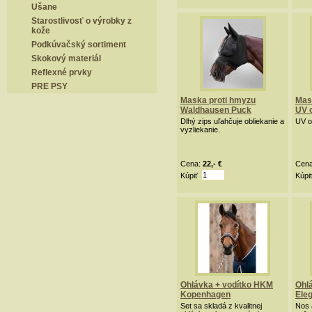
Ušane
Starostlivosť o výrobky z
kože
Podkúvačský sortiment
Skokový materiál
Reflexné prvky
PRE PSY
Maska proti hmyzu
Mas
Waldhausen Puck
UV 
Dlhý zips uľahčuje obliekanie a
UV o
vyzliekanie.
Cena:
22,- €
Cen
Kúpiť
Kúpi
Ohlávka + vodítko HKM
Ohl
Kopenhagen
Ele
Set sa skladá z kvalitnej
Nos 