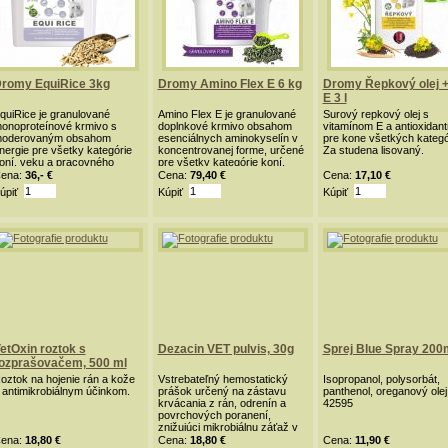
romy EquiRice 3kg
Dromy Amino Flex E 6 kg
Dromy Řepkový olej + 
E 3 l
quiRice je granulované
Amino Flex E je granulované
Surový repkový olej s
onoproteínové krmivo s
doplnkové krmivo obsahom
vitamínom E a antioxidant
oderovaným obsahom
esenciálnych aminokyselín v
pre kone všetkých kategór
nergie pre všetky kategórie
koncentrovanej forme, určené
Za studena lisovaný.
oní, veku a pracovného
pre všetky kategórie koní.
aradenia.
ena:
36,- €
Cena:
79,40 €
Cena:
17,10 €
úpiť
Kúpiť
Kúpiť
etOxin roztok s
Dezacin VET pulvis, 30g
Sprej Blue Spray 200
ozprašovačem, 500 ml
oztok na hojenie rán a kože
Vstrebateľný hemostatický
Isopropanol, polysorbát,
 antimikrobiálnym účinkom.
prášok určený na zástavu
panthenol, oreganový olej
krvácania z rán, odrenín a
42595
povrchových poranení,
znižujúci mikrobiálnu záťaž v
mieste poranenia.
ena:
18,80 €
Cena:
18,80 €
Cena:
11,90 €