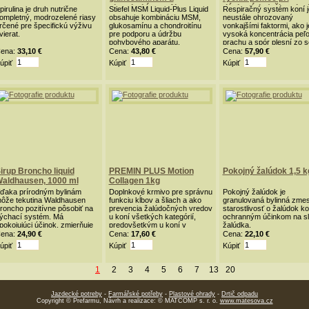
chondroitínom, 1l
dýchacích ťažkostiac
pirulina je druh nutrične
Stiefel MSM Liquid-Plus Liquid
Respiračný systém koní j
pre kone 1000 ml
ompletný, modrozelené riasy
obsahuje kombináciu MSM,
neustále ohrozovaný
rčené pre špecifickú výživu
glukosamínu a chondroitínu
vonkajšími faktormi, ako j
vierat.
pre podporu a údržbu
vysoká koncentrácia peľo
pohybového aparátu.
prachu a spór plesní zo 
či podstielky.
ena:
33,10 €
Cena:
43,80 €
Cena:
57,90 €
úpiť
Kúpiť
Kúpiť
irup Broncho liquid
PREMIN PLUS Motion
Pokojný žalúdok 1,5 k
aldhausen, 1000 ml
Collagen 1kg
ďaka prírodným bylinám
Doplnkové krmivo pre správnu
Pokojný žalúdok je
ôže tekutina Waldhausen
funkciu kĺbov a šliach a ako
granulovaná bylinná zmes
roncho pozitívne pôsobiť na
prevencia žalúdočných vredov
starostlivosť o žalúdok ko
ýchací systém. Má
u koní všetkých kategórií,
ochranným účinkom na sli
pokojujúci účinok, zmierňuje
predovšetkým u koní v
žalúdka.
ýchacie problémy a pôsobí
športovej alebo dostihovej
ena:
24,90 €
Cena:
17,60 €
Cena:
22,10 €
xpektoračne.
záťaži.
úpiť
Kúpiť
Kúpiť
1
2
3
4
5
6
7
13
20
Jazdecké potreby
-
Farmářské potřeby
-
Plastové ohrady
-
Drtič odpadu
Copyright © Prefarmu, Návrh a realizace: © MATCOMP s. r. o.
www.matesova.cz