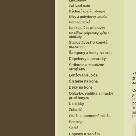
Elektrolyty
Zažívací trakt
Dýchací aparát, alergie
Kĺby a pohybový aparát
Homeopatiká
Upokojujúce prípravky
Masážne prípravky, gély a
obklady
Starostlivosť o kopytá,
mazanie
Šampóny a lesky na srsť
Repelenty a postreky
Strihacie a masážne
strojčeky
Kô
Lonžovanie, biče
zr
Čistenie na koňa
zá
Deky na kone
Oc
Ohlávky, vodítka a masky
je
proti hmyzu
pr
po
Uzdečky
sr
Zubadlá
v
Oťaže a pomocné oťaže
pr
Postroje
Sedlá
Doplnky k sedlám