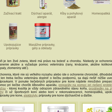
Zažívací trakt
Dýchací aparát,
Kĺby a pohybový
Homeopatiká
alergie
aparát
Upokojujúce
Masážne prípravky,
prípravky
gély a obklady
ň je len živé zviera, ktoré má právo na bolesť a chorobu. Niekedy je ochoreni
anenie akútne a vyžaduje pomoc veterinára (rany, krvácanie, akútne kolikové
paly, zlomeniny atď.).
horenia, ktoré nie sú veľkého rozsahu alebo ide o ochorenie chronické, dlhodobé
 len treba liečbu veterinára doplniť o liečbu podpornú, sa dajú riešiť nižšie u
ípravkami. V ponuke liečebných prípravkov pre kone nájdete množstvo prepar
moc pri liečbe chorôb kĺbového aparátu,
preparáty na pomoc pri riešení probl
sťou
- ktorej kvalita je vždy odrazom zdravotného stavu koňa,
prostriedky na z
áhy
či už športových koní alebo koní v rekonvalescencii, homeopatiká, upok
ípravky pre kone,
elektrolyty
, prípravky pre kone dýchavičné a ďalšie.