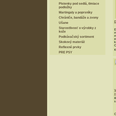
Plstenky pod sedlá, tlmiace
podložky
Martingaly a poprsníky
Chrániče, bandáže a zvony
D
Ušane
Starostlivosť o výrobky z
E
kože
m
m
Podkúvačský sortiment
e
Skokový materiál
k
z
C
Reflexné prvky
K
PRE PSY
V
r
R
s
C