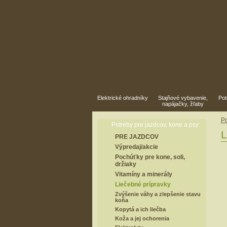
Elektrické ohradníky
Stajňové vybavenie,
Pot
napájačky, žľaby
Po
Potreby pre jazdcov, kone a psy:
L
PRE JAZDCOV
Výpredaj/akcie
Pochúťky pre kone, soli,
držiaky
Vitamíny a minerály
Liečebné prípravky
Zvýšenie váhy a zlepšenie stavu
koňa
Kopytá a ich liečba
Koža a jej ochorenia