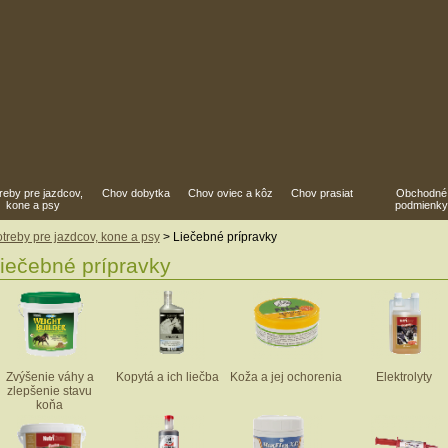
reby pre jazdcov,
Chov dobytka
Chov oviec a kôz
Chov prasiat
Obchodné
kone a psy
podmienky
treby pre jazdcov, kone a psy
> Liečebné prípravky
iečebné prípravky
Zvýšenie váhy a
Kopytá a ich liečba
Koža a jej ochorenia
Elektrolyty
zlepšenie stavu
koňa