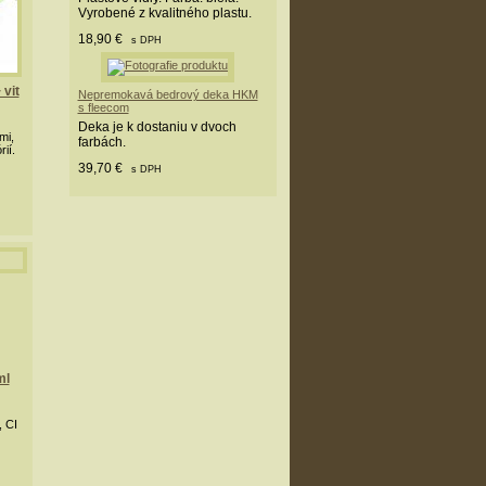
Vyrobené z kvalitného plastu.
18,90 €
s DPH
vit
Nepremokavá bedrový deka HKM
s fleecom
Deka je k dostaniu v dvoch
mi,
farbách.
ií.
39,70 €
s DPH
ml
, CI