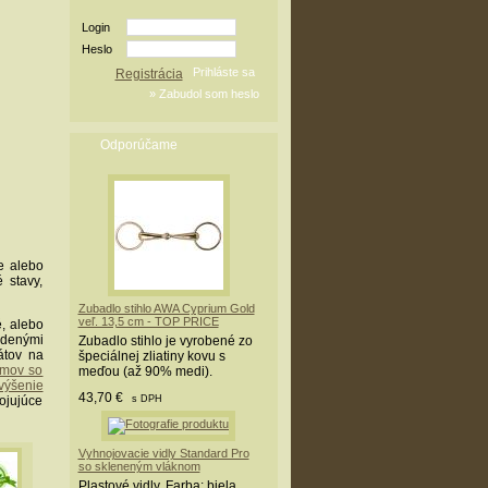
Login
Heslo
Registrácia
Odporúčame
e alebo
 stavy,
Zubadlo stihlo AWA Cyprium Gold
veľ. 13,5 cm - TOP PRICE
, alebo
vedenými
Zubadlo stihlo je vyrobené zo
átov na
špeciálnej zliatiny kovu s
émov so
meďou (až 90% medi).
výšenie
43,70 €
ojujúce
s DPH
Vyhnojovacie vidly Standard Pro
so skleneným vláknom
Plastové vidly. Farba: biela.