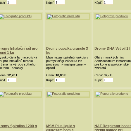
úpiť
Kúpiť
Kúpiť
romy Inhalační sůl pro
Dromy pupalka granule 3
Dromy DHA Vet oil 1 l
oně 1 kg
kg
ysoko čistá farmaceutická
Majú nezastupiteľnú funkciu v
Olej z morských rias
oľ pre inhalačnú terapiu,
patofyziológii zápalu a ich
Schizochitrium lamaricum
rčená na výrobu soľného
procesoch - malígne zmeny
pre kone a spoločenské
oztoku - soľanky.
epitelií.
zvieratá.
ena:
12,20 €
Cena:
18,80 €
Cena:
32,- €
úpiť
Kúpiť
Kúpiť
romy Spirulina 1200 g
MSM Plus liquid s
NAF Respirator boost
glukosamínom a
rýchlu pomoc pri