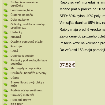
Rajtky sú veľmi priedušné, m
Strihacie a masážne
strojčeky
Možno prať v práčke na 30 s
Lonžovanie, biče
Čistenie na koňa
SED: 60% nylon, 40% polyure
Deky na kone
Vonkajšia tkanina: 95% bavln
Ohlávky, vodítka a masky
proti hmyzu
Rajtky majú predné vrecko na
Uzdečky
Zakončené do pružného úplet
Zubadlá
Oťaže a pomocné oťaže
Imitácia kože na kolenách pre 
Postroje
Do veľkosti 158 majú paradajk
Sedlá
Doplnky k sedlám
Plstenky pod sedlá, tlmiace
37.52 €
podložky
Martingaly a poprsníky
Chrániče, bandáže a zvony
Ušane
Starostlivosť o výrobky z
kože
Podkúvačský sortiment
Skokový materiál
Reflexné prvky
PRE PSY