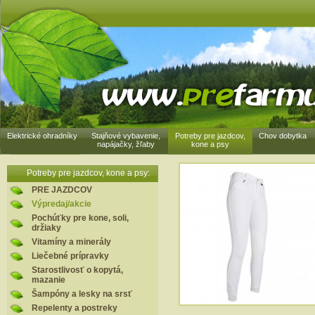
Elektrické ohradníky
Stajňové vybavenie,
Potreby pre jazdcov,
Chov dobytka
napájačky, žľaby
kone a psy
Potreby pre jazdcov, kone a psy:
PRE JAZDCOV
Výpredaj/akcie
Pochúťky pre kone, soli,
držiaky
Vitamíny a minerály
Liečebné prípravky
Starostlivosť o kopytá,
mazanie
Šampóny a lesky na srsť
Repelenty a postreky