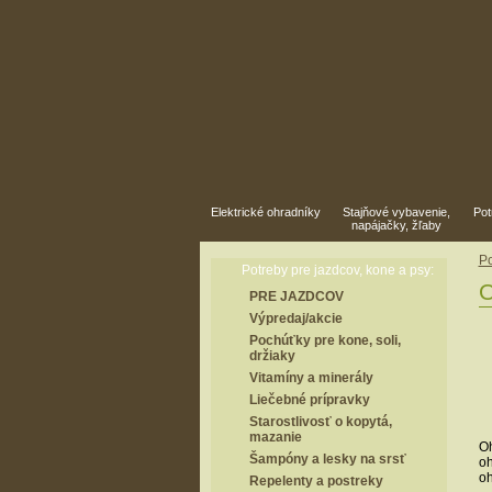
Elektrické ohradníky
Stajňové vybavenie,
Pot
napájačky, žľaby
Po
Potreby pre jazdcov, kone a psy:
O
PRE JAZDCOV
Výpredaj/akcie
Pochúťky pre kone, soli,
držiaky
Vitamíny a minerály
Liečebné prípravky
Starostlivosť o kopytá,
mazanie
Oh
Šampóny a lesky na srsť
oh
oh
Repelenty a postreky