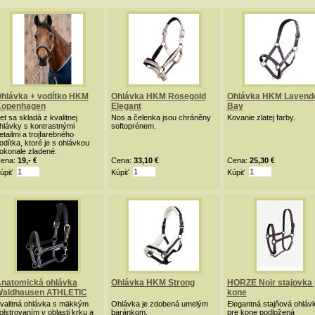
hlávka + vodítko HKM
Ohlávka HKM Rosegold
Ohlávka HKM Lavend
openhagen
Elegant
Bay
et sa skladá z kvalitnej
Nos a čelenka jsou chráněny
Kovanie zlatej farby.
hlávky s kontrastnými
softoprénem.
etailmi a trojfarebného
odítka, ktoré je s ohlávkou
okonale zladené.
ena:
19,- €
Cena:
33,10 €
Cena:
25,30 €
úpiť
Kúpiť
Kúpiť
natomická ohlávka
Ohlávka HKM Strong
HORZE Noir stajovka 
aldhausen ATHLETIC
kone
valitná ohlávka s mäkkým
Ohlávka je zdobená umelým
Elegantná stajňová ohláv
olstrovaním v oblasti krku a
baránkom.
pre kone podložená