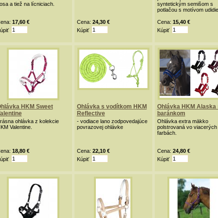
osa a tiež na lícniciach.
syntetickým semišom s
potlačou s motívom udidie
ena:
17,60 €
Cena:
24,30 €
Cena:
15,40 €
úpiť
Kúpiť
Kúpiť
hlávka HKM Sweet
Ohlávka s vodítkom HKM
Ohlávka HKM Alaska 
alentine
Reflective
baránkom
rásna ohlávka z kolekcie
- vodiace lano zodpovedajúce
Ohlávka extra mäkko
KM Valentine.
povrazovej ohlávke
polstrovaná vo viacerých
farbách.
ena:
18,80 €
Cena:
22,10 €
Cena:
24,80 €
úpiť
Kúpiť
Kúpiť