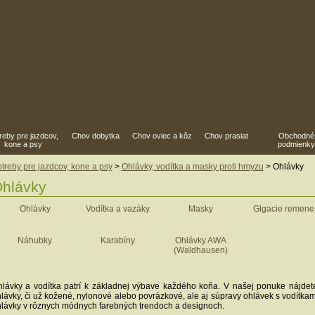
reby pre jazdcov,
Chov dobytka
Chov oviec a kôz
Chov prasiat
Obchodné
kone a psy
podmienky
treby pre jazdcov, kone a psy
>
Ohlávky, vodítka a masky proti hmyzu
> Ohlávky
hlávky
Ohlávky
Vodítka a vazáky
Masky
Glgacie remene
Náhubky
Karabíny
Ohlávky AWA
(Waldhausen)
lávky a vodítka patrí k základnej výbave každého koňa. V našej ponuke nájdet
lávky, či už kožené, nylonové alebo povrázkové, ale aj súpravy ohlávek s vodítka
lávky v rôznych módnych farebných trendoch a designoch.