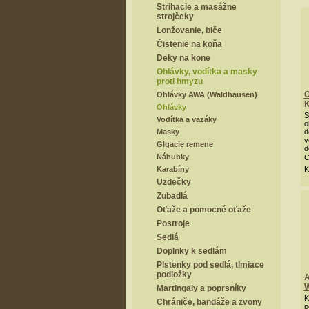
Strihacie a masážne
strojčeky
Lonžovanie, biče
Čistenie na koňa
Deky na kone
Ohlávky, vodítka a masky
proti hmyzu
O
Ohlávky AWA (Waldhausen)
K
Ohlávky
S
Vodítka a vazáky
o
Masky
d
v
Glgacie remene
d
Náhubky
C
Karabíny
K
Uzdečky
Zubadlá
Oťaže a pomocné oťaže
Postroje
Sedlá
Doplnky k sedlám
Plstenky pod sedlá, tlmiace
podložky
A
W
Martingaly a poprsníky
K
Chrániče, bandáže a zvony
p