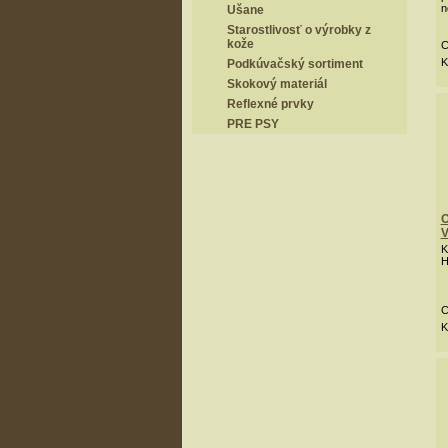
n
Ušane
Starostlivosť o výrobky z
kože
C
K
Podkúvačský sortiment
Skokový materiál
Reflexné prvky
PRE PSY
O
V
K
H
C
K