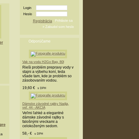
Login
Heslo
Registrácia
Odporúčame
er
Vak na vodu H2Go Bag, 80l
Rieši problém prepravy vody v
stajni a výbehu koní, teda
všade tam, kde je problém so
zásobovaním vodou.
19,60 €
s DPH
Dámske závodné rajtky Nadja,
veľ. 44 - AKCIA
Veľmi ľahké a elegantné
dámske závodné rajtky s
falošnými vreckami a
pre
celokoženým sedom.
58,- €
ka
s DPH