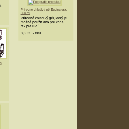
l.
Prírodné chladivý gél Equinatura,
300 ml
Prírodné chladivý gél, ktorý je
možné použiť ako pre kone
tak pre ľudí.
8,80 €
s DPH
s