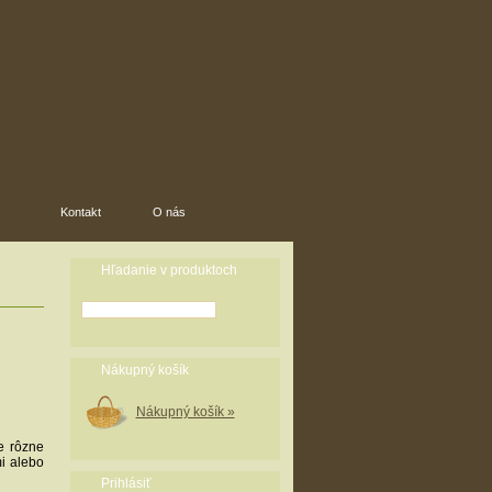
Kontakt
O nás
Hľadanie v produktoch
Nákupný košík
Nákupný košík »
e rôzne
mi alebo
Prihlásiť