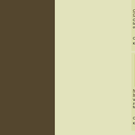
O
C
O
ľ
o
C
K
N
b
V
z
f
C
K